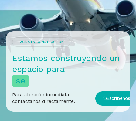
PÁGINA EN CONSTRUCCIÓN
Estamos construyendo un
espacio para
s
e
r
Para atención inmediata,
Escríbenos
contáctanos directamente.