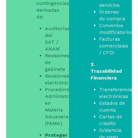
contingencias
servicios
derivadas
Órdenes
de:
de compra
Convenios
Auditorías
modificatorios
del
Facturas
SAT /
comerciales
ANAM
/ CFDI
Revisiones
de
2.
gabinete
Trazabilidad
Revisiones
Financiera
electrónicas
Procedimientos
Transferencias
Administrativos
electrónicas
en
Estados de
Materia
cuenta
Aduanera
Cartas de
(PAMA)
crédito
Evidencia
Proteger
de pago