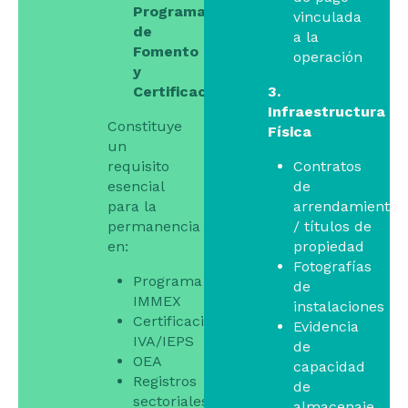
Programas
vinculada
de
a la
Fomento
operación
y
Certificaciones
3.
Infraestructura
Constituye
Física
un
requisito
Contratos
esencial
de
para la
arrendamiento
permanencia
/ títulos de
en:
propiedad
Fotografías
Programa
de
IMMEX
instalaciones
Certificación
Evidencia
IVA/IEPS
de
OEA
capacidad
Registros
de
sectoriales
almacenaje