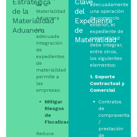
Estratégica
Clave
de la
adecuadamente
de la
del
Materialidad
una operación
Aduanera
de comercio
Materialidad
Expediente
exterior, el
Aduanera
de
La
expediente de
adecuada
materialidad
Materialidad
integración
debe integrar,
de
entre otros,
expedientes
los siguientes
de
elementos:
materialidad
permite a
1. Soporte
las
Contractual y
empresas:
Comercial
Mitigar
Contratos
Riesgos
de
de
compraventa
Fiscalización
/
prestación
Reduce
de