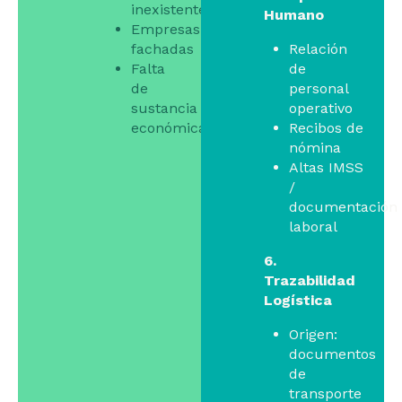
inexistentes
Humano
Empresas
fachadas
Relación
Falta
de
de
personal
sustancia
operativo
económica
Recibos de
nómina
Altas IMSS
/
documentación
laboral
6.
Trazabilidad
Logística
Origen:
documentos
de
transporte