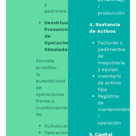
y
/
padrones
producción
Desvirtuar
4. Sustancia
Presunciones
de Activos
de
Operaciones
Facturas o
Simuladas
pedimentos
de
Permite
maquinaria
acreditar
y equipo
la
Inventario
autenticidad
de activos
de
fijos
operaciones
Registros
frente a
de
cuestionamientos
mantenimiento
de:
/
operación
Subvaluación
Operaciones
5. Capital