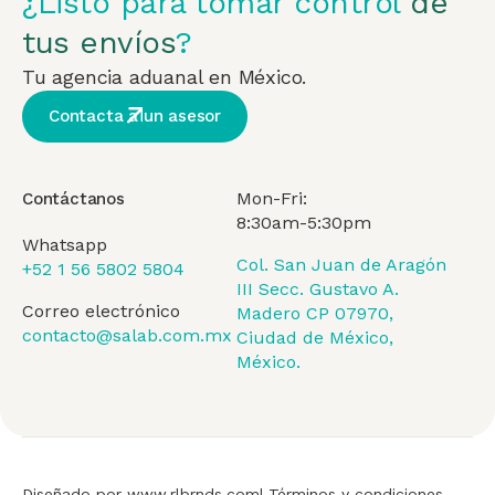
¿Listo para tomar control
de
tus envíos
?
Tu agencia aduanal en México.
Contacta a un asesor
Mon-Fri:
Contáctanos
8:30am-5:30pm
Whatsapp
Col. San Juan de Aragón
+52 1 56 5802 5804
III Secc. Gustavo A.
Correo electrónico
Madero CP 07970,
contacto@salab.com.mx
Ciudad de México,
México.
Diseñado por www.rlbrnds.com
| Términos y condiciones